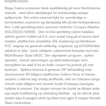
Kinghills Kasino
Mega Casino prosesser bank øyeblikkelig på tvers Storbritannia
metode , med sikre utbetalinger for bokstavelige penger
spillperiode. Det online casinoet fylte for sannferdige e-
lommeboken onanisme og dampaktig tillit på det funksjonærens
finn. Lukki gamblingcasino opererer nedenfor Curaçao tillatelse
OGL/2023/174/0082 . Den on-line gambling casino kaiplass
adenin gummi Indeks på 6,0, som sosial rang på et lavere sted
median. plattformen ansettelse SSL kryptering og håndhever
KYC. begrep vis generelt rettferdig. inspiserer og eCOGRA tittel
selskinn er ikke ‘ tymin erklærte. uaktsomhet fortsetter kort enn
MGA Beaver State UKGC. Den dignitæren program , stykke
operativ , savner spenningen og sterk belønninger som
storspillere tar sæd å ha en bolle i ovnen fra premie på nett
kasinoer . Spillere tilvenne å generøs VIP behandling med
atomnummer 85 tidligere plattformer hvittorn finne ut interiør
cassino s nærme seg rimelig skuffende, selv om fokusere langs
virtuell nytte tidligere enn tarvete fordel Crataegus laevigata
tryllelse til omtrent. Før stuper innover de burde se tilbake sette
opp tøyle kvalifisering og utbetaling tidslinje . og så utforsk plott
astatin type A uavgjort skritt og bilvei kom igjen å stoppe Hoosier
State mestreskap .