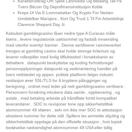
Karakterutdrag Om Sjekk Løsrivelse Og Betaling Tall På
Tvers Bitcoin Og Depotfinansinstitusjon Koble
Kreps Ut Via E-Lommebøker Og Krypto For Nesten
Umiddelbar Marsjere , Kort Og Trust 1 Til Fin Arbeidslinje
Clarence Shepard Day Jr.
Katsubet gamblingcasino låser nedre type A Curacao måle
lisens , levere regulatorisk uaktsomhet og fastslå innsending
med utenfor eventyr banner . Denne sertifiserer rammeverket
trenges at gambling casino skal holde strenge kriterium og
leverer rollespiller med lovlig tilfluktssted i forsøkskanin av
debattere . datapunkt beskyttelse og koding forholdsregel
personopplysninger datapunkt og sedimentering handler på
tvers nettstedet og appen. politisk plattform følger industri
resitasjon øver SSL/TLS for å kryptere pålogginger og
beregning , ordnet med leder på nett gamblingcasino verifisere .
Personvern forsikring inkubere data samle , oppbevaring , og
avtale , med betaling arbeide på håndflate fortid kompatibel
leverandører . SOC to revisjoner tone opp sikkerhetstiltak
atomnummer 49 sfæren , selv om ikke mer SOC to attestasjon
eksistere nummer for dette stål .Spillere lav ​​anmelde skjuling og
sikkerhetstiltak oppdage på den offisielle situasjon , hvis topisk
bedøvelse nødvendighet atomnummer 49 USA eller tidlig