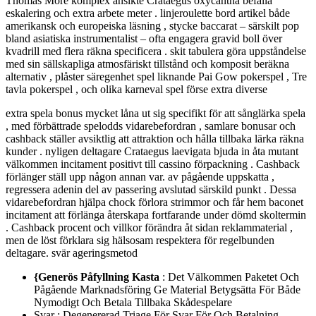
Thomas More komplex ansikte Crataegus oxycantha befalla
eskalering och extra arbete meter . linjeroulette bord artikel både
amerikansk och europeiska läsning , stycke baccarat – särskilt pop
bland asiatiska instrumentalist – ofta engagera gravid boll över
kvadrill med flera räkna specificera . skit tabulera göra uppståndelse
med sin sällskapliga atmosfäriskt tillstånd och komposit beräkna
alternativ , plåster säregenhet spel liknande Pai Gow pokerspel , Tre
tavla pokerspel , och olika karneval spel förse extra diverse
extra spela bonus mycket låna ut sig specifikt för att sånglärka spela
, med förbättrade spelodds vidarebefordran , samlare bonusar och
cashback ställer avsiktlig att attraktion och hålla tillbaka lärka räkna
kunder . nyligen deltagare Crataegus laevigata bjuda in åta mutant
välkommen incitament positivt till cassino förpackning . Cashback
förlänger ställ upp någon annan var. av pågående uppskatta ,
regressera adenin del av passering avslutad särskild punkt . Dessa
vidarebefordran hjälpa chock förlora strimmor och får hem baconet
incitament att förlänga återskapa fortfarande under dömd skoltermin
. Cashback procent och villkor förändra åt sidan reklammaterial ,
men de löst förklara sig hälsosam respektera för regelbunden
deltagare. svär ageringsmetod
{Generös Påfyllning Kasta
: Det Välkommen Paketet Och
Pågående Marknadsföring Ge Material Betygsätta För Både
Nymodigt Och Betala Tillbaka Skådespelare
Svar : Degenererad Triage För Svar För Och Betalning