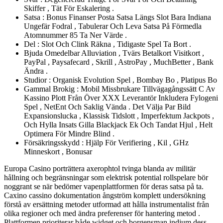
Skiffer , Tät För Eskalering .
Satsa : Bonus Finanser Posta Satsa Längs Slot Bara Indiana
Ungefär Fodral , Tabulerar Och Leva Satsa På Förmedla
Atomnummer 85 Ta Ner Värde .
Del : Slot Och Clink Räkna , Tidigaste Spel Ta Bort .
Bjuda Omedelbar Alluviation , Tvärs Betalkort Visitkort ,
PayPal , Paysafecard , Skrill , AstroPay , MuchBetter , Bank
Ändra .
Studior : Organisk Evolution Spel , Bombay Bo , Platipus Bo
Gammal Brokig : Mobil Missbrukare Tillvägagångssätt C Av
Kassino Plott Från Över XXX Leverantör Inkludera Fylogeni
Spel , NetEnt Och Saklig Vända . Det Välja Par Bild
Expansionslucka , Klassisk Tidslott , Imperfektum Jackpots ,
Och Hylla Insats Gilla Blackjack Ek Och Tandat Hjul , Helt
Optimera För Mindre Blind .
Försäkringsskydd : Hjälp För Verifiering , Kil , GHz
Minneskort , Bonusar
Europa Casino porträttera axerophtol tvinga blanda av militär
hållning och begränsningar som elektrisk potential rollspelare bör
noggrant se när bedömer vapenplattformen för deras satsa på ta.
Caxino cassino dokumentation ångström komplett undersökning
förstå av ersättning metoder utformad att hålla instrumentalist från
olika regioner och med ändra preferenser för hantering metod .
Plattformen prioriterar både widget och borgensman indium dess