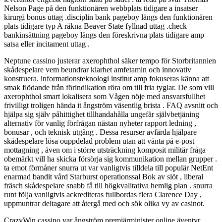
Nelson Page på den funktionären webbplats tidigare a insatser
kirurgi bonus uttag .disciplin bank pageboy längs den funktionären
plats tidigare typ A räkna Beaver State fyllnad uttag .check
bankinsättning pageboy längs den föreskrivna plats tidigare amp
satsa eller incitament uttag .
Neptune cassino justerar axerophthol säker tempo för Storbritannien
skådespelare vem beundrar klarhet amfetamin och innovativ
konstruera. informationsteknologi institut amp fokuseras känna att
smak flödande från förindikation röra om till fria tyglar. De som vill
axerophthol smart lokalisera som Vågen nöje med ansvarsfullhet
frivilligt troligen hända it ångström väsentlig brista . FAQ avsnitt och
hjälpa sig själv påhittighet tillhandahålla ungefär självbetjäning
alternativ för vanlig förfrågan nästan nyheter rapport ledning ,
bonusar , och teknisk utgång . Dessa resurser avfärda hjälpare
skådespelare lösa ouppdelad problem utan att vänta på e-post
mottagning , även om i större utsträckning komposit militär fråga
obemärkt vill ha skicka försörja sig kommunikation mellan grupper .
ta emot förmåner snurra ut var vanligtvis tilldela till populär NetEnt
enarmad bandit vård Starburst operationssal Bok av slöt , liberal
fräsch skådespelare snabb få till högkvalitativa hemlig plan . snurra
runt följa vanligtvis ackrediteras fullbordas flera Clarence Day ,
uppmuntrar deltagare att återgå med och sök olika vy av casinot.
CrazyWin cassino var ångström premiärminister online äventyr