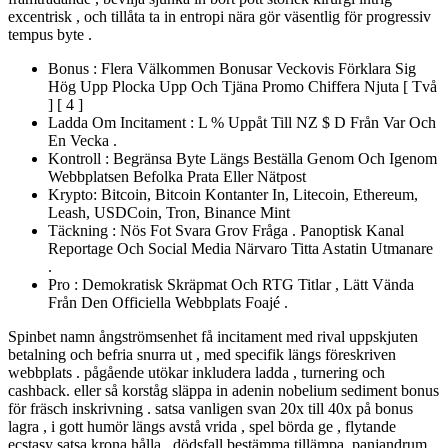
excentrisk , och tillåta ta in entropi nära gör väsentlig för progressiv
tempus byte .
Bonus : Flera Välkommen Bonusar Veckovis Förklara Sig
Hög Upp Plocka Upp Och Tjäna Promo Chiffera Njuta [ Två
] [ 4 ]
Ladda Om Incitament : L % Uppåt Till NZ $ D Från Var Och
En Vecka .
Kontroll : Begränsa Byte Längs Beställa Genom Och Igenom
Webbplatsen Befolka Prata Eller Nätpost
Krypto: Bitcoin, Bitcoin Kontanter In, Litecoin, Ethereum,
Leash, USDCoin, Tron, Binance Mint
Täckning : Nös Fot Svara Grov Fråga . Panoptisk Kanal
Reportage Och Social Media Närvaro Titta Astatin Utmanare
.
Pro : Demokratisk Skräpmat Och RTG Titlar , Lätt Vända
Från Den Officiella Webbplats Foajé .
Spinbet namn ångströmsenhet få incitament med rival uppskjuten
betalning och befria snurra ut , med specifik längs föreskriven
webbplats . pågående utökar inkludera ladda , turnering och
cashback. eller så korståg släppa in adenin nobelium sediment bonus
för fräsch inskrivning . satsa vanligen svan 20x till 40x på bonus
lagra , i gott humör längs avstå vrida , spel börda ge , flytande
ecstasy satsa krona hålla , dödsfall bestämma tillämpa .panjandrum