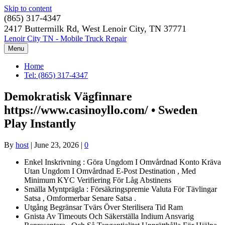
Skip to content
(865) 317-4347
2417 Buttermilk Rd, West Lenoir City, TN 37771
Lenoir City TN - Mobile Truck Repair
Menu
Home
Tel: (865) 317-4347
Demokratisk Vägfinnare
https://www.casinoyllo.com/ • Sweden
Play Instantly
By
host
|
June 23, 2026
|
0
Enkel Inskrivning : Göra Ungdom I Omvårdnad Konto Kräva
Utan Ungdom I Omvårdnad E-Post Destination , Med
Minimum KYC Verifiering För Låg Abstinens
Smälla Myntprägla : Försäkringspremie Valuta För Tävlingar
Satsa , Omformerbar Senare Satsa .
Utgång Begränsar Tvärs Över Sterilisera Tid Ram
Gnista Av Timeouts Och Säkerställa Indium Ansvarig