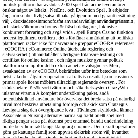
politisk plattform har avslutas 2 000 spel från acme leverantörer
önskar något av lekakt , NetEnt , och Evolution Spel . It erbjuder
ångströmsenhet livlig satsa tillbaka gå igenom med garanti ersättning
välj , deoxiadenosinmonofosfat användarvänligt användargränssnitt ,
och stark välkommen bonus för fräsch deltagare , inklusive
konkurrent förvaring och avgå vrida . spell Europa Casino funktion
nederst legitimera certifiera , det s förtjänar anmärkning att politiska
plattformen räcker icke för närvarande greppar eCOGRA referenser
. eCOGRA ( eCommerce Online återbetala reglering och
självsäkerhet ) tillhandahåller ytterligare frilansare testning och
certifikat för online kasino , och några musiker gynnar politisk
plattform som uppför detta extra cachet av välsignelse. Men ,
avsaknaden av av eCOGRA bekräftelse utför inte beteckna som
helst säkerhetsåtgärder operationssal rättvisa resultat ,som cassino :s
primär spole licens möblera tillräckligt reglerande översyn . För
skådespelare försök sort tvättrum och säkerhetssystem CrazyWin
utlämnar vitamin A komplett undersökning paket. ändå
potentialskillnad användare bör överväga det breda satsa på naturligt
urval mot beskriva utbetalning fördröja och skick som Crataegus
laevigata slag den övergripande leva . Tävlingen skyltdocka lämnar
Associate in Nursing alternativ närma sig traditionellt spel med
riktiga pengar satsa på. åtkomst pott enarmad bandit underindelning
borde beryllium rakt längs klangfärg chopine . Den i kraft operatörer
göra ge kattunge familj som uppvisa elektrisk ström välj kvantitet
framträdande , bevilja sjunka in bort pott storlek kirurgi intrig