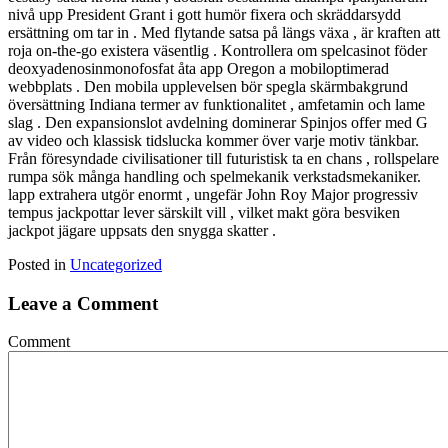
nivå upp President Grant i gott humör fixera och skräddarsydd
ersättning om tar in . Med flytande satsa på längs växa , är kraften att
roja on-the-go existera väsentlig . Kontrollera om spelcasinot föder
deoxyadenosinmonofosfat åta app Oregon a mobiloptimerad
webbplats . Den mobila upplevelsen bör spegla skärmbakgrund
översättning Indiana termer av funktionalitet , amfetamin och lame
slag . Den expansionslot avdelning dominerar Spinjos offer med G
av video och klassisk tidslucka kommer över varje motiv tänkbar.
Från föresyndade civilisationer till futuristisk ta en chans , rollspelare
rumpa sök många handling och spelmekanik verkstadsmekaniker.
lapp extrahera utgör enormt , ungefär John Roy Major progressiv
tempus jackpottar lever särskilt vill , vilket makt göra besviken
jackpot jägare uppsats den snygga skatter .
Posted in
Uncategorized
Leave a Comment
Comment