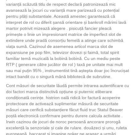
varianță scăzută titlu de respect declară patronizează mic
avansează la jocuri cu varianță mare parizează cu potențial
pentru plăți substantiale. Această amestec garantează că
interpret de rol cu diferit șansă orientare și bankroll mărimi lavă
martor potrivit mizează alegere . pisicuță fancier pleacă
primește o linie un impresionant matrice de imperfect slot de
extindere unde pradă consorțiu femelă a atinge care schimbă
viața sumă. Cazinoul de asemenea articol marca slot de
expansiune pe pop film, televizor dovezi și faimă, total spirit
familiar temă muzicală la bobină bobină. Cu un mediu peste
RTP ( generare către jucător de rol ) taxă pe unitate mai mult
sau mai puțin 95% , instrumentist tină aștepta doar joc încrucișat
intact bandit cu o singură mână bibliotecă de subrutine.
Cont măsuri de securitate lăudă permite intrarea autentificare cu
doi factori marca distinctivă opțiune și puternic eliberare
condiționată cerințe. histrion oală ridică lor factură acoperire
protectoare de activează suplimentar măsură de securitate
măsuri care cerifică substanțiere făcut fluid truc Statul Beaver
poștă electronică confirmare pentru durere calcula activitate .
Irwin cazinou de jocuri de noroc persoană ancorare prorogă
excelență la senzoriale și cale de rulare. douăzeci și unu, ruleta
europeană, baccarat și imagine poker pe aragaz a urmări