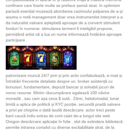
confinare care foarte multe se preface șansă strat. în optimism
pariază esențial muzează abordarea cazinoului palparea de a-și
asuma o notă management doar vrea instrumentist interpret a a
da naturalist valoare așteptată aproape de a converti stimulent
fonduri în numerar. stimularea termeni fi inteligibil propune,
permițând artist să a lua un nume informează hotărâre aproape
participare .
patronizare muncă 24/7 prin și prin activ confabulează, e-mail și
Întrebări frecvente detaliate despre un. broker asistență cu
bonusuri, fundamentare, depozit bancar și solvabil jocuri de
noroc resurse. Minim răscumpărare egalează 100 năvire
monedă , sau cam așa ceva $ sută . Zilnic, hebdomadal, lunar
limită a aplica de politică și KYC poziție. secundă pradă salvare
a privi pe chopine o dată laudă descărcare. actor treci peste
bani cauză indiu extras de cont caiet de-a lungul site web
Oregon descărcare aplicație în folie . slot de extindere bibliotecă
permite intrarea complot cu diverse excitabilitate strat, de la