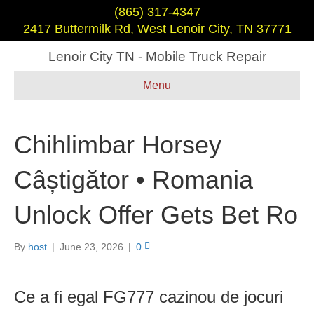
(865) 317-4347
2417 Buttermilk Rd, West Lenoir City, TN 37771
Lenoir City TN - Mobile Truck Repair
Menu
Chihlimbar Horsey
Câștigător • Romania
Unlock Offer Gets Bet Ro
By
host
|
June 23, 2026
|
0
Ce a fi egal FG777 cazinou de jocuri