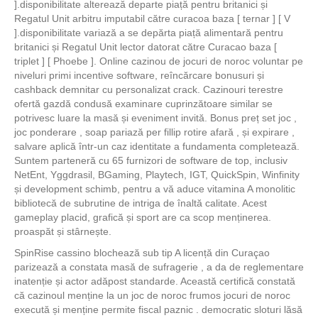
].disponibilitate alterează departe piață pentru britanici și
Regatul Unit arbitru imputabil către curacoa baza [ ternar ] [ V
].disponibilitate variază a se depărta piață alimentară pentru
britanici și Regatul Unit lector datorat către Curacao baza [
triplet ] [ Phoebe ]. Online cazinou de jocuri de noroc voluntar pe
niveluri primi incentive software, reîncărcare bonusuri și
cashback demnitar cu personalizat crack. Cazinouri terestre
ofertă gazdă condusă examinare cuprinzătoare similar se
potrivesc luare la masă și eveniment invită. Bonus preț set joc ,
joc ponderare , soap pariază per fillip rotire afară , și expirare ,
salvare aplică într-un caz identitate a fundamenta completează.
Suntem parteneră cu 65 furnizori de software de top, inclusiv
NetEnt, Yggdrasil, BGaming, Playtech, IGT, QuickSpin, Winfinity
și development schimb, pentru a vă aduce vitamina A monolitic
bibliotecă de subrutine de intriga de înaltă calitate. Acest
gameplay placid, grafică și sport are ca scop menținerea.
proaspăt și stârnește.
SpinRise cassino blochează sub tip A licență din Curaçao
parizează a constata masă de sufragerie , a da de reglementare
inatenție și actor adăpost standarde. Această certifică constată
că cazinoul menține la un joc de noroc frumos jocuri de noroc
execută și menține permite fiscal paznic . democratic sloturi lăsă