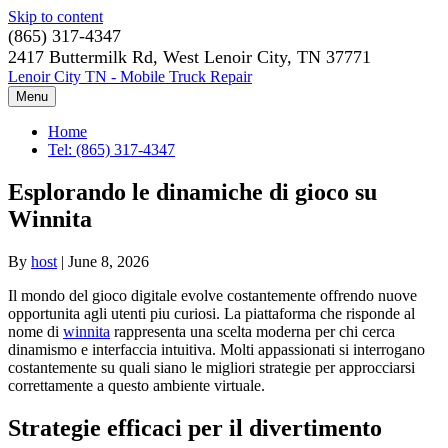
Skip to content
(865) 317-4347
2417 Buttermilk Rd, West Lenoir City, TN 37771
Lenoir City TN - Mobile Truck Repair
Menu
Home
Tel: (865) 317-4347
Esplorando le dinamiche di gioco su
Winnita
By
host
|
June 8, 2026
Il mondo del gioco digitale evolve costantemente offrendo nuove
opportunita agli utenti piu curiosi. La piattaforma che risponde al
nome di
winnita
rappresenta una scelta moderna per chi cerca
dinamismo e interfaccia intuitiva. Molti appassionati si interrogano
costantemente su quali siano le migliori strategie per approcciarsi
correttamente a questo ambiente virtuale.
Strategie efficaci per il divertimento