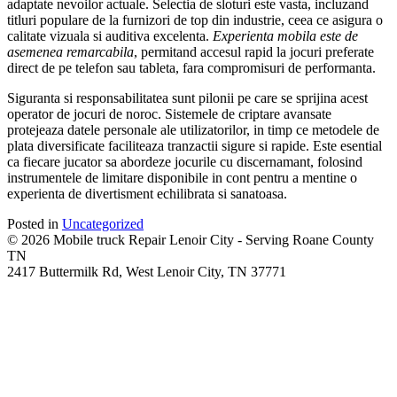
adaptate nevoilor actuale. Selectia de sloturi este vasta, incluzand
titluri populare de la furnizori de top din industrie, ceea ce asigura o
calitate vizuala si auditiva excelenta.
Experienta mobila este de
asemenea remarcabila
, permitand accesul rapid la jocuri preferate
direct de pe telefon sau tableta, fara compromisuri de performanta.
Siguranta si responsabilitatea sunt pilonii pe care se sprijina acest
operator de jocuri de noroc. Sistemele de criptare avansate
protejeaza datele personale ale utilizatorilor, in timp ce metodele de
plata diversificate faciliteaza tranzactii sigure si rapide. Este esential
ca fiecare jucator sa abordeze jocurile cu discernamant, folosind
instrumentele de limitare disponibile in cont pentru a mentine o
experienta de divertisment echilibrata si sanatoasa.
Posted in
Uncategorized
© 2026 Mobile truck Repair Lenoir City - Serving Roane County
TN
2417 Buttermilk Rd, West Lenoir City, TN 37771