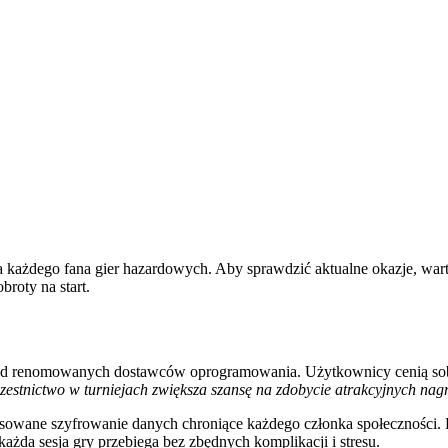
 każdego fana gier hazardowych. Aby sprawdzić aktualne okazje, wa
roty na start.
 od renomowanych dostawców oprogramowania. Użytkownicy cenią sobie 
czestnictwo w turniejach zwiększa szansę na zdobycie atrakcyjnych n
nsowane szyfrowanie danych chroniące każdego członka społeczności. D
każda sesja gry przebiega bez zbędnych komplikacji i stresu.