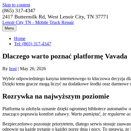
Skip to content
(865) 317-4347
2417 Buttermilk Rd, West Lenoir City, TN 37771
Lenoir City TN - Mobile Truck Repair
Menu
Home
Tel: (865) 317-4347
Dlaczego warto poznać platformę Vavada
By
host
|
May 26, 2026
Wybór odpowiedniego kasyna internetowego to kluczowa decyzja dla
Dzięki temu gracze mogą liczyć na dodatkowe środki oraz darmowe ob
Rozrywka na najwyższym poziomie
Platforma ta zdobyła uznanie dzięki ogromnej bibliotece automatów
znacząco poprawia komfort zabawy.
Warto pamiętać, że regularne u
Bezpieczeństwo pozostaje priorytetem, dlatego serwis stosuje zaawa
odpowie na każde pytanie o każdej porze dnia i nocy. To sprawia, że 