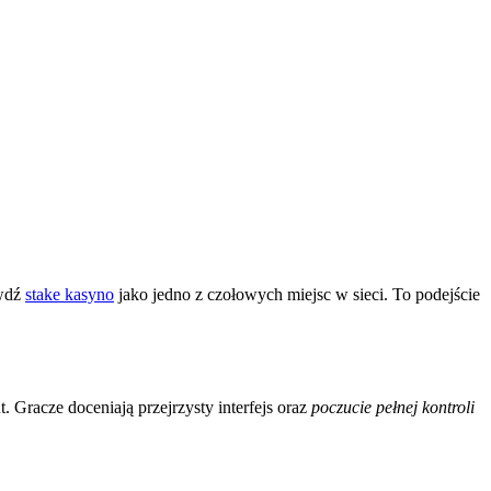
awdź
stake kasyno
jako jedno z czołowych miejsc w sieci. To podejście
 Gracze doceniają przejrzysty interfejs oraz
poczucie pełnej kontroli