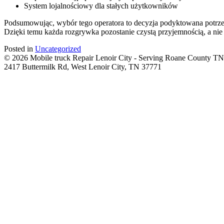
System lojalnościowy dla stałych użytkowników
Podsumowując, wybór tego operatora to decyzja podyktowana potrze
Dzięki temu każda rozgrywka pozostanie czystą przyjemnością, a nie
Posted in
Uncategorized
© 2026 Mobile truck Repair Lenoir City - Serving Roane County TN
2417 Buttermilk Rd, West Lenoir City, TN 37771