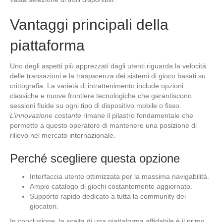
Vantaggi principali della
piattaforma
Uno degli aspetti più apprezzati dagli utenti riguarda la velocità
delle transazioni e la trasparenza dei sistemi di gioco basati su
crittografia. La varietà di intrattenimento include opzioni
classiche e nuove frontiere tecnologiche che garantiscono
sessioni fluide su ogni tipo di dispositivo mobile o fisso.
L’innovazione costante
rimane il pilastro fondamentale che
permette a questo operatore di mantenere una posizione di
rilievo nel mercato internazionale.
Perché scegliere questa opzione
Interfaccia utente ottimizzata per la massima navigabilità.
Ampio catalogo di giochi costantemente aggiornato.
Supporto rapido dedicato a tutta la community dei
giocatori.
In conclusione, la scelta di una piattaforma affidabile è il primo