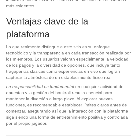
más exigentes.
Ventajas clave de la
plataforma
Lo que realmente distingue a este sitio es su enfoque
tecnológico y la transparencia en cada transacción realizada por
los miembros. Los usuarios valoran especialmente la velocidad
de los pagos y la diversidad de opciones, que incluye tanto
tragaperras clásicas como experiencias en vivo que logran
capturar la atmósfera de un establecimiento físico real.
La responsabilidad es fundamental
en cualquier actividad de
apuestas y la gestión del bankroll resulta esencial para
mantener la diversión a largo plazo. Al explorar nuevas
funciones, es recomendable establecer límites claros antes de
comenzar, asegurando así que la interacción con la plataforma
siga siendo una forma de entretenimiento positiva y controlada
por el propio jugador.