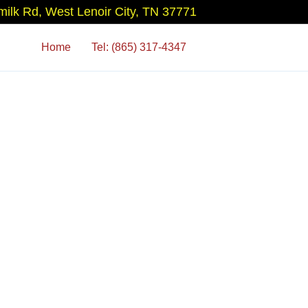
milk Rd, West Lenoir City, TN 37771
Home
Tel: (865) 317-4347