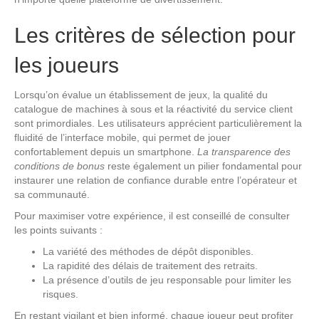
Les critères de sélection pour
les joueurs
Lorsqu’on évalue un établissement de jeux, la qualité du
catalogue de machines à sous et la réactivité du service client
sont primordiales. Les utilisateurs apprécient particulièrement la
fluidité de l’interface mobile, qui permet de jouer
confortablement depuis un smartphone.
La transparence des
conditions de bonus
reste également un pilier fondamental pour
instaurer une relation de confiance durable entre l’opérateur et
sa communauté.
Pour maximiser votre expérience, il est conseillé de consulter
les points suivants :
La variété des méthodes de dépôt disponibles.
La rapidité des délais de traitement des retraits.
La présence d’outils de jeu responsable pour limiter les
risques.
En restant vigilant et bien informé, chaque joueur peut profiter