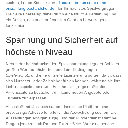
suchen, finden Sie hier den
n1 casino bonus code ohne
einzahlung bestandskunden
für Ihr nächstes Spielvergnügen.
Die Seite überzeugt dabei durch eine intuitive Bedienung und
ein Design, das auch auf mobilen Geräten hervorragend
funktioniert.
Spannung und Sicherheit auf
höchstem Niveau
Neben der beeindruckenden Spielesammlung legt der Anbieter
großen Wert auf Sicherheit und faire Bedingungen.
Spielerschutz
und eine offizielle Lizenzierung sorgen dafür, dass
sich Nutzer zu jeder Zeit sicher fühlen können, während sie ihre
Lieblingsspiele genießen. Es lohnt sich, regelmäßig die
Aktionsseite zu besuchen, um keine neuen Angebote oder
Turniere zu verpassen.
Abschließend lässt sich sagen, dass diese Plattform eine
erstklassige Adresse für alle ist, die Abwechslung suchen. Die
Auszahlungen erfolgen zügig, und der Kundendienst steht bei
Fragen jederzeit mit Rat und Tat zur Seite. Wer eine seriöse