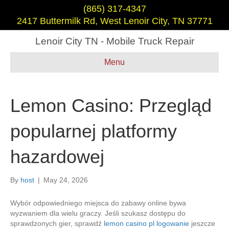
(865) 317-4347
2417 Buttermilk Rd, West Lenoir City, TN 37771
Lenoir City TN - Mobile Truck Repair
Menu
Lemon Casino: Przegląd
popularnej platformy
hazardowej
By
host
|
May 24, 2026
Wybór odpowiedniego miejsca do zabawy online bywa
wyzwaniem dla wielu graczy. Jeśli szukasz dostępu do
sprawdzonych gier, sprawdź
lemon casino pl logowanie
jeszcze