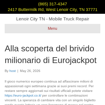
(865) 317-4347
2417 Buttermilk Rd, West Lenoir City, TN 37771
Lenoir City TN - Mobile Truck Repair
Menu
Alla scoperta del brivido
milionario di Eurojackpot
By
host
|
May 26, 2026
Il gioco numerico europeo continua ad affascinare milioni di
appassionati ogni settimana grazie ai suoi premi record. Per
restare sempre aggiornati sui risultati ufficiali potete visitare
https://euro-jackpot.co.it/
per controllare le combinazioni
vincenti. La speranza di cambiare vita con un singolo biglietto
rende questa lotteria un vero fenomeno di massa nel nostro