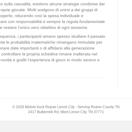
o sulla casualità, esistono alcune strategie condivise dai
roprie giocate. Molti scelgono di unirsi a dei gruppi di
erte, riducendo così la spesa individuale e
are con responsabilità è sempre la regola fondamentale
e restare l’unico vero obiettivo di ogni sessione.
requenza, i partecipanti amano spesso studiare il passato
stante le probabilità matematiche rimangano immutate per
ionare date importanti o di affidarsi alla generazione
 controllare la propria schedina rimane inalterata nel
novità e goditi l’esperienza di gioco in modo sereno e
© 2026 Mobile truck Repair Lenoir City - Serving Roane County TN
2417 Buttermilk Rd, West Lenoir City, TN 37771