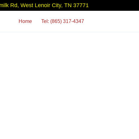
milk Rd, West Lenoir City, TN 37771
Home
Tel: (865) 317-4347