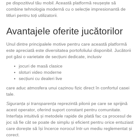
pe dispozitivul tău mobil. Această platformă reușește să
combine tehnologia modernă cu o selecție impresionantă de
titluri pentru toți utilizatorii.
Avantajele oferite jucătorilor
Unul dintre principalele motive pentru care această platformă
este apreciată este diversitatea portofoliului disponibil. Jucătorii
pot găsi o varietate de secțiuni dedicate, inclusiv
jocuri de masă clasice
sloturi video moderne
secțiuni cu dealeri live
care aduc atmosfera unui cazinou fizic direct în confortul casei
tale.
Siguranța și transparența
reprezintă pilonii pe care se sprijină
acest operator, oferind suport constant pentru comunitate.
Interfața intuitivă și metodele rapide de plată fac ca procesul de
joc să fie cât se poate de simplu și eficient pentru orice entuziast
care dorește să își încerce norocul într-un mediu reglementat și
corect.