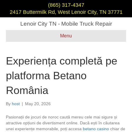
(865) 317-4347
2417 Buttermilk Rd, West Lenoir City, TN 37771
Lenoir City TN - Mobile Truck Repair
Menu
Experiența completă pe
platforma Betano
România
By
host
|
May 20, 2026
Pasionații de jocuri de noroc caută mereu cele mai sigure și
atractive opțiuni de divertisment online. Dacă ești în căutarea
unei experiențe memorabile, poți accesa
betano casino
chiar de