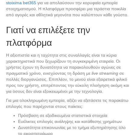
stoixima bet365
για να απολαύσουν την κορυφαία εμπειρία
στοιχηματισμού. Η πλατφόρμα προσφέρει μια τεράστια ποικιλία
από αγορές και αθλητικά γεγονότα που καλύπτουν κάθε γούστο.
Γιατί να επιλέξετε την
πλατφόρμα
Η αξιοπιστία και η ταχύτητα στις συναλλαγές είναι τα κύρια
χαρακτηριστικά που ξεχωρίζουν τη συγκεκριμένη εταιρεία. Οι
χρήστες έχουν τη δυνατότητα να παρακολουθούν αγώνες σε
πραγματικό χρόνο, ενισχύοντας τη δράση με
live streaming
σε
πολλές διοργανώσεις. Επιπλέον, το μενού είναι εξαιρετικά φιλικό
προς τον χρήστη, επιτρέποντας την εύκολη πλοήγηση ακόμη και
για όσους δεν είναι εξοικειωμένοι με την τεχνολογία.
Για μια ολοκληρωμένη εμπειρία, αξίζει να εξετάσετε τις παρακάτω
επιλογές που παρέχονται στους παίκτες:
Πρόσβαση σε εξειδικευμένα στατιστικά στοιχεία
Ευέλικτες επιλογές ανάληψης και κατάθεσης χρημάτων
Δυνατότητα επικοινωνίας με το τμήμα εξυπηρέτησης όλο
το εικοσιτετράωρο