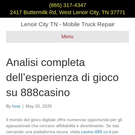
(865) 317-4347
2417 Buttermilk Rd, West Lenoir City, TN 37771
Lenoir City TN - Mobile Truck Repair
Menu
Analisi completa
dell’esperienza di gioco
su 888casino
By
host
|
May 20, 2026
Il mondo del gioco digitale offre numerose opportunità per gli
appassionati che cercano affidabilità e divertimento. Se stai
cercando una piattaforma sicura, visita
casino-888.co.it
per