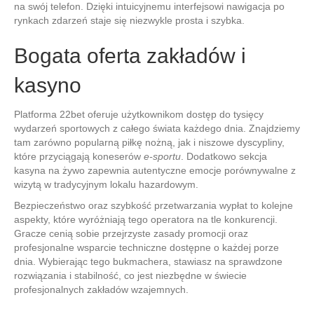
na swój telefon. Dzięki intuicyjnemu interfejsowi nawigacja po
rynkach zdarzeń staje się niezwykle prosta i szybka.
Bogata oferta zakładów i
kasyno
Platforma 22bet oferuje użytkownikom dostęp do tysięcy
wydarzeń sportowych z całego świata każdego dnia. Znajdziemy
tam zarówno popularną piłkę nożną, jak i niszowe dyscypliny,
które przyciągają koneserów
e-sportu
. Dodatkowo sekcja
kasyna na żywo zapewnia autentyczne emocje porównywalne z
wizytą w tradycyjnym lokalu hazardowym.
Bezpieczeństwo oraz szybkość przetwarzania wypłat to kolejne
aspekty, które wyróżniają tego operatora na tle konkurencji.
Gracze cenią sobie przejrzyste zasady promocji oraz
profesjonalne wsparcie techniczne dostępne o każdej porze
dnia. Wybierając tego bukmachera, stawiasz na sprawdzone
rozwiązania i stabilność, co jest niezbędne w świecie
profesjonalnych zakładów wzajemnych.